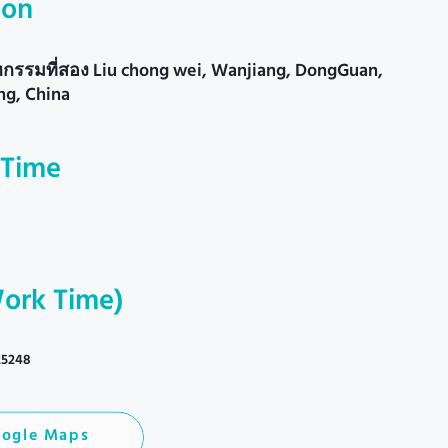
ion
หกรรมที่สอง Liu chong wei, Wanjiang, DongGuan,
g, China
 Time
Work Time)
25248
ogle Maps
ogle Maps