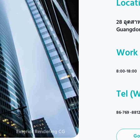
Locat
28 อุตสา
Guangdon
Work
8:00-18:00
Tel (
86-769 -881
Exterior Rendering CG
Go
Go