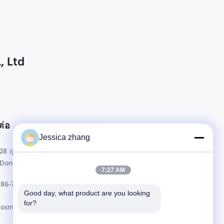
, Ltd
ต่อ
Jessica zhang
28 อุตสาหกรรมที่สอง Liu chong wei, Wanjiang,
DongGuan, Guangdong, China
7:27 AM
86-769 -88125248
Good day, what product are you looking 
for?
osmanuv@hotmail.com