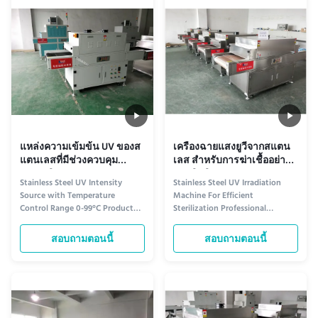
is perfect for various industrial
with advanced technology, it
and scientific applications, ...
ensures accurate and reliable
results across ...
แหล่งความเข้มข้น UV ของส
เครื่องฉายแสงยูวีจากสแตน
แตนเลสที่มีช่วงควบคุม
เลส สําหรับการฆ่าเชื้ออย่างมี
อุณหภูมิ 0-99C
ประสิทธิภาพ
Stainless Steel UV Intensity
Stainless Steel UV Irradiation
Source with Temperature
Machine For Efficient
Control Range 0-99°C Product
Sterilization Professional
Overview The UV Irradiation
ultraviolet light irradiator for
Machine is an advanced UV
surface sterilization, curing,
สอบถามตอนนี้
สอบถามตอนนี้
emitting device designed for
drying, and hardening processes.
sterilization and disinfection
Product Overview Our UV
purposes. This efficient UV
Irradiation Machine is a high-
exposure apparatus utilizes UV
performance ultraviolet source
radiation to eliminate harmful
device equipped with a 1000-
bacteria, ...
watt ...