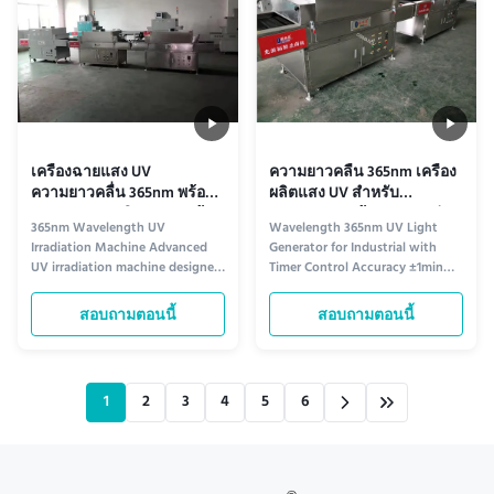
เครื่องฉายแสง UV
ความยาวคลื่น 365nm เครื่อง
ความยาวคลื่น 365nm พร้อม
ผลิตแสง UV สําหรับ
ควบคุมอุณหภูมิและเวลาด้วย
อุตสาหกรรม ด้วยความแม่น
365nm Wavelength UV
Wavelength 365nm UV Light
มือ/อัตโนมัติ
ยําในการควบคุมเวลา ±1
Irradiation Machine Advanced
Generator for Industrial with
นาที
UV irradiation machine designed
Timer Control Accuracy ±1min
for efficient sterilization and
Product Overview The UV
disinfection with
Irradiation Machine is a cutting-
สอบถามตอนนี้
สอบถามตอนนี้
manual/automatic temperature
edge device designed to provide
and timer control. Product
efficient and reliable UV
Overview The UV Irradiation
exposure for various industrial
Machine is a cutting-edge
applications. This compact, easy-
1
2
3
4
5
6
product designed for efficient
to-use system emits high-
sterilization and disinfecti...
intensity ...