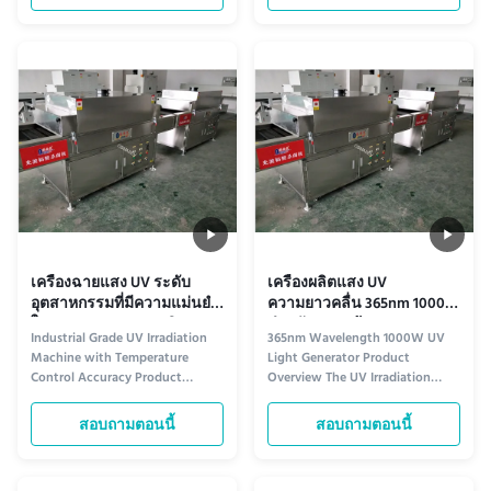
radiation generator designed to
advanced and efficient device
provide reliable and efficient UV
designed for various industrial
light sources. Featuring timer
and scientific applications. With
control range of 0-99 minutes
precise temperature control and
with ±1 minute accuracy and
powerful ultraviolet radiation,
AC220V power ...
this ...
เครื่องฉายแสง UV ระดับ
เครื่องผลิตแสง UV
อุตสาหกรรมที่มีความแม่นยํา
ความยาวคลื่น 365nm 1000W
ในการควบคุมอุณหภูมิ
สําหรับความต้องการของ
Industrial Grade UV Irradiation
365nm Wavelength 1000W UV
ลูกค้า
Machine with Temperature
Light Generator Product
Control Accuracy Product
Overview The UV Irradiation
Overview The UV Irradiation
Machine is a high-quality,
Machine is a high-quality UV
efficient system designed to
สอบถามตอนนี้
สอบถามตอนนี้
radiation instrument designed
provide precise and controlled
for precise and efficient UV
UV irradiation for various
exposure. This versatile machine
industrial applications. Equipped