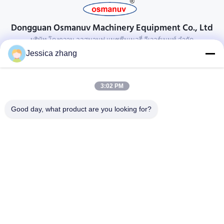
Dongguan Osmanuv Machinery Equipment Co., Ltd
บริษัท โดงกวาน ออสมานูฟ แมชชีนเนอรี่ อีเวอร์เมนท์ จํากัด
Jessica zhang
ติดต่อ
28 อุตสาหกรรมที่สอง Liu chong wei, Wanjiang, DongGuan,
3:02 PM
Guangdong, China
86-769 -88125248
Good day, what product are you looking for?
osmanuv@hotmail.com
Follow Us
ลิงค์ด่วน
บ้าน
สินค้า
วิดีโอ
เกี่ยวกับเรา
ทัวร์โรงงาน
การควบคุมคุณภาพ
ติดต่อเรา