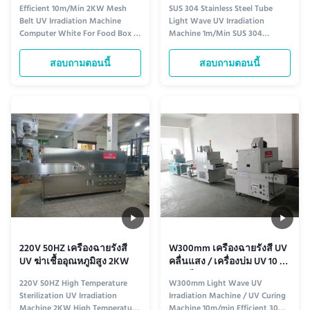
ฉายรังสี Uv คอมพิวเตอร์สี
นาที
Efficient 10m/Min 2KW Mesh
SUS 304 Stainless Steel Tube
ขาวสำหรับกล่องอาหารหรือ
Belt UV Irradiation Machine
Light Wave UV Irradiation
เสื้อผ้าหรือกระดาน
Computer White For Food Box or
Machine 1m/Min SUS 304
Clothing or Board Mesh Belt
Stainless Steel Mesh Belt
Computer White/Grass Green
Efficient 30W Tube Light Wave
สอบถามตอนนี้
สอบถามตอนนี้
Efficient 30W Tube Light Wave
Irradiation Sterilizer Advanced
Irradiation Sterilizer Product
UV sterilization equipment
Overview The OSM-UVC30-
designed for efficient microbial
300AL UV sterilization machine
control in industrial applications.
is designed for efficient
Technical Specifications
sterilization of ...
Specification ...
220V 50HZ เครื่องฉายรังสี
W300mm เครื่องฉายรังสี UV
UV ฆ่าเชื้ออุณหภูมิสูง 2KW
คลื่นแสง / เครื่องบ่ม UV 10 ม.
/ นาที
220V 50HZ High Temperature
W300mm Light Wave UV
Sterilization UV Irradiation
Irradiation Machine / UV Curing
Machine 2KW High Temperature
Machine 10m/min Efficient 30W