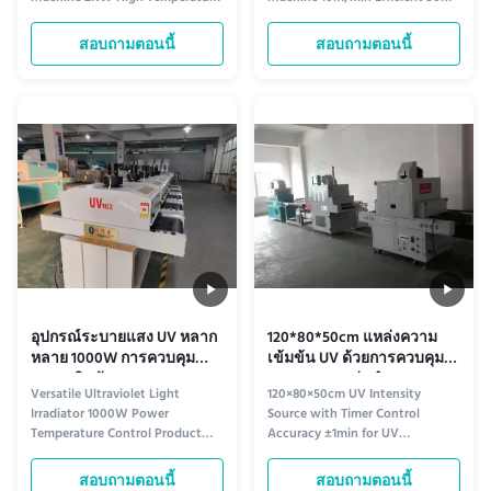
Sterilization 50 UV Lamp Light
tube light wave irradiation
Wave Irradiation OSM-UVC50-
sterilizer designed for industrial
สอบถามตอนนี้
สอบถามตอนนี้
500AL Specifications
UV curing applications. Product
Specification Length 3000mm ×
Specifications 1 Equipment
Width 700mm × Height 1350mm
Specifications Length 6000mm ×
UV Sterilization Area 2000mm
Width 550mm × Height 1380mm
Inlet and Outlet Feed port
2 UV Sterilization Area 5000mm
500mm; Discharge port ...
3 ...
อุปกรณ์ระบายแสง UV หลาก
120*80*50cm แหล่งความ
หลาย 1000W การควบคุม
เข้มข้น UV ด้วยการควบคุม
อุณหภูมิพลังงาน
เวลา ความแม่นยํา ± 1 นา
Versatile Ultraviolet Light
120×80×50cm UV Intensity
ทีสําหรับการฆ่าเชื้อ UV
Irradiator 1000W Power
Source with Timer Control
Temperature Control Product
Accuracy ±1min for UV
Overview The UV Irradiation
Disinfection Product Overview
Machine is a powerful UV
The UV Irradiation Machine is an
สอบถามตอนนี้
สอบถามตอนนี้