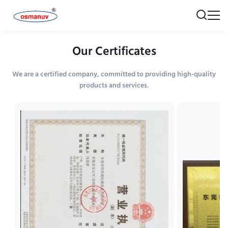
Our Certificates
We are a certified company, committed to providing high-quality
products and services.