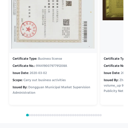
Certificate Type:
Business license
Certificate Type
Certificate No.:
91441900797791208A
Certificate No.:
Issue Date:
2020-03-02
Issue Date:
2020
Scope:
Carry out business activities
Issued By:
Zhōng
volume_up 9 / 
Issued By:
Dongguan Municipal Market Supervision
Publicity Netwo
Administration