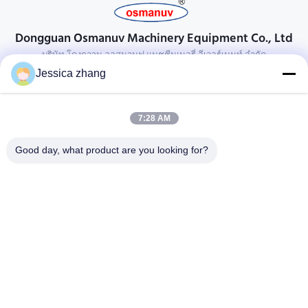
Dongguan Osmanuv Machinery Equipment Co., Ltd
บริษัท โดงกวาน ออสมานูฟ แมชชีนเนอรี่ อีเวอร์เมนท์ จํากัด
Jessica zhang
ติดต่อ
28 อุตสาหกรรมที่สอง Liu chong wei, Wanjiang, DongGuan,
7:28 AM
Guangdong, China
86-769 -88125248
Good day, what product are you looking for?
osmanuv@hotmail.com
Follow Us
ลิงค์ด่วน
บ้าน
สินค้า
วิดีโอ
เกี่ยวกับเรา
ทัวร์โรงงาน
การควบคุมคุณภาพ
ติดต่อเรา