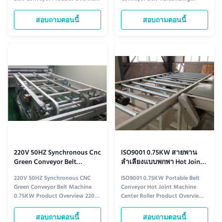
Stainless steel mesh belt
Machine 10m/min 180 degree
conveyor designed for efficient
turning Belt Conveyor Machine /
สอบถามตอนนี้
สอบถามตอนนี้
material handling in various
Conveyor Belt Lacing Machine
industrial applications. Technical
Product Overview This 180
Specifications 1 Product Name
degree turning machine is
Stainless Steel Mesh Belt
designed for efficient material
Conveyor 2 Model OSM-PV-1320
handling in various industrial
...
applications, ...
220V 50HZ Synchronous Cnc
ISO9001 0.75KW สายพาน
Green Conveyor Belt
ลำเลียงแบบพกพา Hot Joint
Machine 0.75KW
Machine Center Roller
220V 50HZ Synchronous CNC
ISO9001 0.75KW Portable Belt
Green Conveyor Belt Machine
Conveyor Hot Joint Machine
0.75KW Product Overview 220V
Center Roller Product Overview
50HZ Synchronous CNC Green
ISO9001 Portable Belt Conveyor,
Conveyor Belt Welding Machine
0.75KW Conveyor Belt Hot Joint
สอบถามตอนนี้
สอบถามตอนนี้