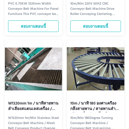
แผงเฟอร์นิเจอร์
ลูกกลิ้งลำเลียง
PVC 0.75KW 1320mm Width
10m/Min 220V 50HZ CNC
Conveyor Belt Machine For Panel
Conveyor Belt Machine Drive
Furniture This PVC conveyor belt
Roller Conveying Centering
machine is specifically designed
Conveyor System Specification
for panel furniture
Details Product Name Centering
สอบถามตอนนี้
สอบถามตอนนี้
manufacturing, offering reliable
Conveyor Model OSM-DZ-1320W
transportation for various
Type Power Supply 220V, 50HZ,
workpieces during water
Three-Phase Five-Wire System
operations. Product
Mechanical Dimensions 2500mm
Specifications 1 Product Name
long × 1620mm wide × 850mm
PVC Conveyor 2 Model OSM...
high (Customizable) ...
W1320mm 1m / นาทีสายพาน
10m / นาที 180 องศาเครื่อง
ลำเลียงสแตนเลสเครื่อง /
กลึงสายพาน / สายพานลำ
สายพานตาข่าย
เลียงเครื่องวัลคาไนซ์
W1320mm 1m/Min Stainless Steel
10m/Min 180Degree Turning
Conveyor Belt Machine / Mesh
Conveyor Belt Machine /
Belt Conveyor Product Overview
Conveyor Belt Vulcanizing