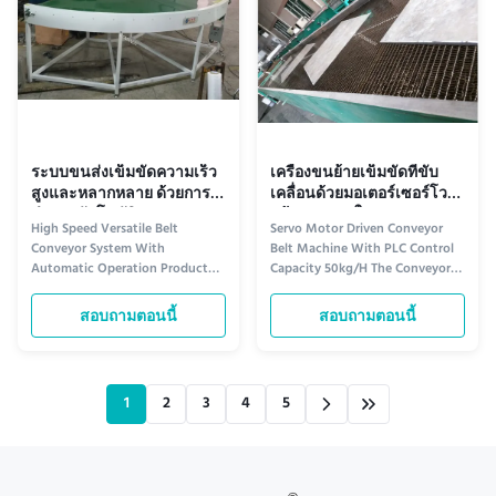
ระบบขนส่งเข็มขัดความเร็ว
เครื่องขนย้ายเข็มขัดที่ขับ
สูงและหลากหลาย ด้วยการ
เคลื่อนด้วยมอเตอร์เซอร์โว
ทํางานอัตโนมัติ
พร้อมความจุในการควบคุม
High Speed Versatile Belt
Servo Motor Driven Conveyor
PLC 50kg/H
Conveyor System With
Belt Machine With PLC Control
Automatic Operation Product
Capacity 50kg/H The Conveyor
Overview The Conveyor Belt
Belt Machine is a belt
Machine is an automated
transportation machine that is
สอบถามตอนนี้
สอบถามตอนนี้
conveyor system specifically
perfect for industrial
designed to provide efficient
transportation needs. This highly
belt transport equipment. This
efficient belt transportation
high-speed transfer machine
machine is designed to move
1
2
3
4
5
features a sturdy stainless steel
goods quickly and efficiently
structure and can ...
with its 2m ...