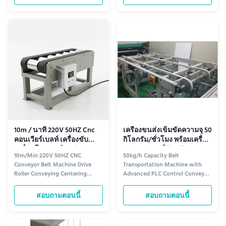
0.75KW Technical Specifications
Machine designed for efficient
1 Product Name PVC
material handling in industrial
Synchronous Belt Conveyor 2
applications. 2.5m Roller
Model OSM-PV-1320 Type 3
Conveyor Specifications Item
Features Suitable for panel
Specification Product Name ...
furniture, calcium silicate ...
10m / นาที 220V 50HZ Cnc
เครื่องขนส่งเข็มขัดความจุ 50
คอนเวียร์เบลท์ เครื่องขับ
กิโลกรัม/ชั่วโมง พร้อมเครื่อง
เคลื่อนโรลเลอร์ขนส่ง
ควบคุม PLC ที่ทันสมัย
10m/Min 220V 50HZ CNC
50kg/h Capacity Belt
Conveyor Belt Machine Drive
Transportation Machine with
Roller Conveying Centering
Advanced PLC Control Conveyor
Conveyor Specifications
Belt Machine is a cutting-edge
Specification Details Product
industrial solution designed for
สอบถามตอนนี้
สอบถามตอนนี้
Name Centering Conveyor Model
high-efficiency automated belt
OSM-DZ-1320W Type Mechanical
transport. With a 50kg/h
Dimensions 2500mm long ×
capacity, this powerful machine