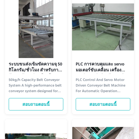
1620mm wide × 850mm high
serves various industrial
(Customizable) Power Supply
applications with precision and
220V, 50HZ, Three-Phase Five...
reliability...
ระบบขนส่งเข็มขัดความจุ 50
PLC การควบคุมและ servo
กิโลกรัม/ชั่วโมง สําหรับการ
มอเตอร์ขับเคลื่อน เครื่อง
จัดการวัสดุอย่างเรียบร้อย
ขนส่งสายล่อสําหรับการทํา
50kg/h Capacity Belt Conveyor
PLC Control And Servo Motor
และต่อเนื่อง
งานอัตโนมัติ
System A high-performance belt
Driven Conveyor Belt Machine
conveyor system designed for
For Automatic Operation
smooth and continuous material
Product Overview This conveyor
handling across various
belt machine features a state-of-
สอบถามตอนนี้
สอบถามตอนนี้
industrial applications. Product
the-art control system powered
Overview The Conveyor Belt
by a programmable logic
Machine features a PLC Control
controller (PLC), ensuring
System that enables precise
smooth and efficient operation
control over speed, direction,
with precise control over belt
and ...
speed and ...