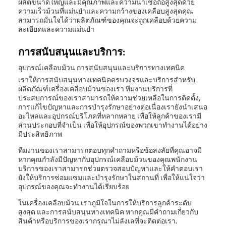
ผลิตขนาดใหญ่และมีคุณภาพและความน่าเชื่อถือสูงสุดด้วย
ความเร็วม้วนที่แม่นยําและความกว้างของเคลือบสูงสุดคุณ
สามารถมั่นใจได้ว่าผลิตภัณฑ์ของคุณจะถูกเคลือบด้วยความ
ละเอียดและความแม่นยํา
การสนับสนุนและบริการ:
อุปกรณ์เคลือบม้วน การสนับสนุนและบริการทางเทคนิค
เราให้การสนับสนุนทางเทคนิคครบวงจรและบริการสําหรับ
ผลิตภัณฑ์เครื่องเคลือบม้วนของเรา ทีมงานบริการที่
ประสบการณ์ของเราสามารถให้ความช่วยเหลือในการติดตั้ง,
การแก้ไขปัญหาและการบํารุงรักษาอย่างต่อเนื่องเรายังนําเสนอ
อะไหล่และอุปกรณ์บริโภคที่หลากหลาย เพื่อให้ลูกค้าของเรามี
ส่วนประกอบที่จําเป็น เพื่อให้อุปกรณ์ของพวกเขาทํางานได้อย่าง
มีประสิทธิภาพ
ทีมงานของเราสามารถตอบทุกคําถามหรือข้อสงสัยที่คุณอาจมี
หากคุณกําลังมีปัญหากับอุปกรณ์เคลือบม้วนของคุณพนักงาน
บริการของเราสามารถช่วยตรวจสอบปัญหาและให้คําตอบเรา
ยังให้บริการซ่อมแซมและบํารุงรักษาในสถานที่ เพื่อให้แน่ใจว่า
อุปกรณ์ของคุณจะทํางานได้เรียบร้อย
ในเครื่องเคลือบม้วน เราภูมิใจในการให้บริการลูกค้าระดับ
สูงสุด และการสนับสนุนทางเทคนิค หากคุณมีคําถามเกี่ยวกับ
สินค้าหรือบริการของเรากรุณาไม่ลังเลที่จะติดต่อเรา.