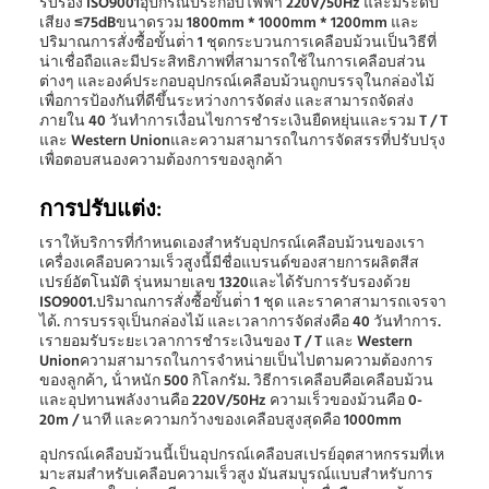
รับรอง ISO9001อุปกรณ์ประกอบไฟฟ้า 220V/50Hz และมีระดับ
เสียง ≤75dBขนาดรวม 1800mm * 1000mm * 1200mm และ
ปริมาณการสั่งซื้อขั้นต่ํา 1 ชุดกระบวนการเคลือบม้วนเป็นวิธีที่
น่าเชื่อถือและมีประสิทธิภาพที่สามารถใช้ในการเคลือบส่วน
ต่างๆ และองค์ประกอบอุปกรณ์เคลือบม้วนถูกบรรจุในกล่องไม้
เพื่อการป้องกันที่ดีขึ้นระหว่างการจัดส่ง และสามารถจัดส่ง
ภายใน 40 วันทําการเงื่อนไขการชําระเงินยืดหยุ่นและรวม T / T
และ Western Unionและความสามารถในการจัดสรรที่ปรับปรุง
เพื่อตอบสนองความต้องการของลูกค้า
การปรับแต่ง:
เราให้บริการที่กําหนดเองสําหรับอุปกรณ์เคลือบม้วนของเรา
เครื่องเคลือบความเร็วสูงนี้มีชื่อแบรนด์ของสายการผลิตสีส
เปรย์อัตโนมัติ รุ่นหมายเลข 1320และได้รับการรับรองด้วย
ISO9001.ปริมาณการสั่งซื้อขั้นต่ํา 1 ชุด และราคาสามารถเจรจา
ได้. การบรรจุเป็นกล่องไม้ และเวลาการจัดส่งคือ 40 วันทําการ.
เรายอมรับระยะเวลาการชําระเงินของ T / T และ Western
Unionความสามารถในการจําหน่ายเป็นไปตามความต้องการ
ของลูกค้า, น้ําหนัก 500 กิโลกรัม. วิธีการเคลือบคือเคลือบม้วน
และอุปทานพลังงานคือ 220V/50Hz ความเร็วของม้วนคือ 0-
20m / นาที และความกว้างของเคลือบสูงสุดคือ 1000mm
อุปกรณ์เคลือบม้วนนี้เป็นอุปกรณ์เคลือบสเปรย์อุตสาหกรรมที่เห
มาะสมสําหรับเคลือบความเร็วสูง มันสมบูรณ์แบบสําหรับการ