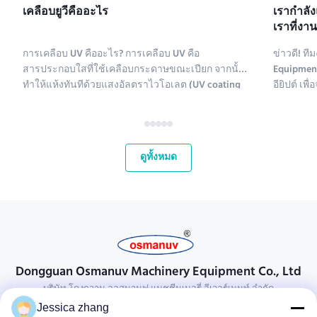
เคลือบยูวีคืออะไร
เรากําลั
เราที่งา
2025
การเคลือบ UV คืออะไร? การเคลือบ UV คือ
ข่าวดี! 
สารประกอบใสที่ใช้เคลือบกระดาษขณะเปียก จากนั้น
Equipment
ทำให้แห้งทันทีด้วยแสงอัลตราไวโอเลต (UV coating
อียิปต์ เ
ย่อมาจาก ultraviolet coating) มีสารประกอบหลาย
2 Pack 2025
ชนิดที่ใช้เคลือบกระดาษ สารเคมีเคลือบ UV ประกอบ
2025! นี่
ด้วยโพลีเอทิลีน แคลเซียมคาร์บอเนต และคาโอลิไนต์
ตลาดที่เ
สารประกอบเหล่านี้จะถูกทำให้บริส...
กระชับควา
ดูทั้งหมด
Dongguan Osmanuv Machinery Equipment Co., Ltd
บริษัท โดงกวาน ออสมานูฟ แมชชีนเนอรี่ อีเวอร์เมนท์ จํากัด
Jessica zhang