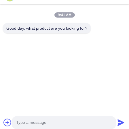
ติดต่อ
28 อุตสาหกรรมที่สอง Liu chong wei, Wanjiang, DongGuan,
9:41 AM
Guangdong, China
86-769 -88125248
Good day, what product are you looking for?
osmanuv@hotmail.com
Follow Us
ลิงค์ด่วน
บ้าน
สินค้า
วิดีโอ
เกี่ยวกับเรา
ทัวร์โรงงาน
การควบคุมคุณภาพ
ติดต่อเรา
ขอทุน
ข่าว
Copyright © 2021-2026 Dongguan Osmanuv Machinery Equipment Co., Ltd.
สุทธิทั้งหมดถูกเก็บไว้