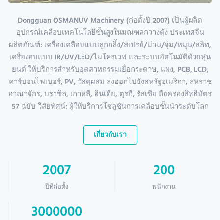
Dongguan OSMANUV Machinery (ก่อตั้งปี 2007) เป็นผู้ผลิต
อุปกรณ์เคลือบเทคโนโลยีขั้นสูงในมณฑลกวางตุ้ง ประเทศจีน
ผลิตภัณฑ์: เครื่องเคลือบแบบลูกกลิ้ง/สเปรย์/ม่าน/จุ่ม/หมุน/สลิท,
เครื่องอบแบบ IR/UV/LED/ไมโครเวฟ และระบบอัตโนมัติด้วยหุ่น
ยนต์ ให้บริการสำหรับอุตสาหกรรมเยื่อกระดาษ, แผง, PCB, LCD,
คาร์บอนไฟเบอร์, PV, วัสดุผสม ส่งออกไปยังสหรัฐอเมริกา, สหราช
อาณาจักร, บราซิล, เกาหลี, อินเดีย, ตุรกี, รัสเซีย ถือครองสิทธิบัตร
57 ฉบับ วิสัยทัศน์: ผู้ให้บริการโซลูชันการเคลือบชั้นนำระดับโลก
เกี่ยวกับเรา
2007
200
ปีที่ก่อตั้ง
พนักงาน
3000000