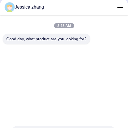
Jessica zhang
ติดต่อ
28 อุตสาหกรรมที่สอง Liu chong wei, Wanjiang, DongGuan,
2:28 AM
Guangdong, China
86-769 -88125248
Good day, what product are you looking for?
osmanuv@hotmail.com
Follow Us
ลิงค์ด่วน
บ้าน
สินค้า
วิดีโอ
เกี่ยวกับเรา
ทัวร์โรงงาน
การควบคุมคุณภาพ
ติดต่อเรา
ขอทุน
ข่าว