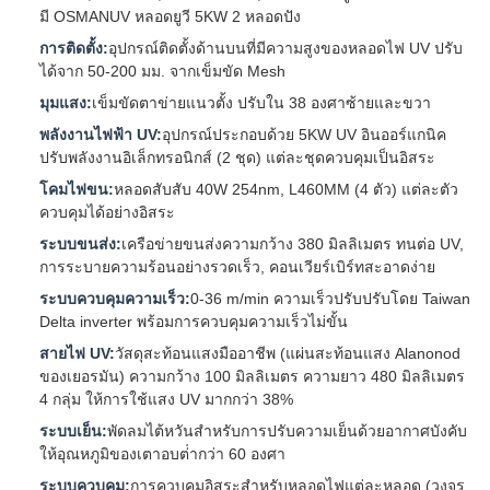
มี OSMANUV หลอดยูวี 5KW 2 หลอดปัง
การติดตั้ง:
อุปกรณ์ติดตั้งด้านบนที่มีความสูงของหลอดไฟ UV ปรับ
ได้จาก 50-200 มม. จากเข็มขัด Mesh
มุมแสง:
เข็มขัดตาข่ายแนวตั้ง ปรับใน 38 องศาซ้ายและขวา
พลังงานไฟฟ้า UV:
อุปกรณ์ประกอบด้วย 5KW UV อินออร์แกนิค
ปรับพลังงานอิเล็กทรอนิกส์ (2 ชุด) แต่ละชุดควบคุมเป็นอิสระ
โคมไฟขน:
หลอดสับสับ 40W 254nm, L460MM (4 ตัว) แต่ละตัว
ควบคุมได้อย่างอิสระ
ระบบขนส่ง:
เครือข่ายขนส่งความกว้าง 380 มิลลิเมตร ทนต่อ UV,
การระบายความร้อนอย่างรวดเร็ว, คอนเวียร์เบิร์ทสะอาดง่าย
ระบบควบคุมความเร็ว:
0-36 m/min ความเร็วปรับปรับโดย Taiwan
Delta inverter พร้อมการควบคุมความเร็วไม่ขั้น
สายไฟ UV:
วัสดุสะท้อนแสงมืออาชีพ (แผ่นสะท้อนแสง Alanonod
ของเยอรมัน) ความกว้าง 100 มิลลิเมตร ความยาว 480 มิลลิเมตร
4 กลุ่ม ให้การใช้แสง UV มากกว่า 38%
ระบบเย็น:
พัดลมไต้หวันสําหรับการปรับความเย็นด้วยอากาศบังคับ
ให้อุณหภูมิของเตาอบต่ํากว่า 60 องศา
ระบบควบคุม:
การควบคุมอิสระสําหรับหลอดไฟแต่ละหลอด (วงจร