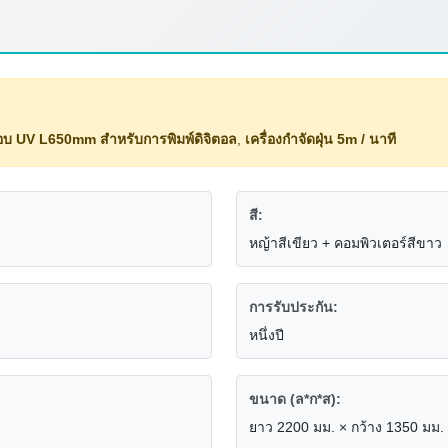
ลือบ UV L650mm สำหรับการพิมพ์ดิจิตอล
,
เครื่องกำจัดฝุ่น 5m / นาที
สี:
หญ้าสีเขียว + คอมพิวเตอร์สีขาว
การรับประกัน:
หนึ่งปี
ขนาด (ล*ก*ส):
ยาว 2200 มม. × กว้าง 1350 มม. 