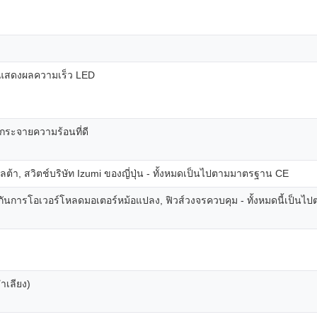
จอแสดงผลความเร็ว LED
ระจายความร้อนที่ดี
้า, สวิตช์บริษัท Izumi ของญี่ปุ่น - ทั้งหมดเป็นไปตามมาตรฐาน CE
, ป้องกันการโอเวอร์โหลดมอเตอร์หม้อแปลง, ฟิวส์วงจรควบคุม - ทั้งหมดนี้
ำเลียง)