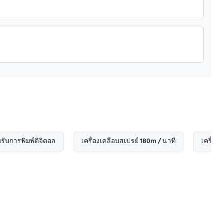
์ดิจิตอล
เครื่องเคลือบสเปรย์ 180m / นาที
เครื่องเคลือบสเป