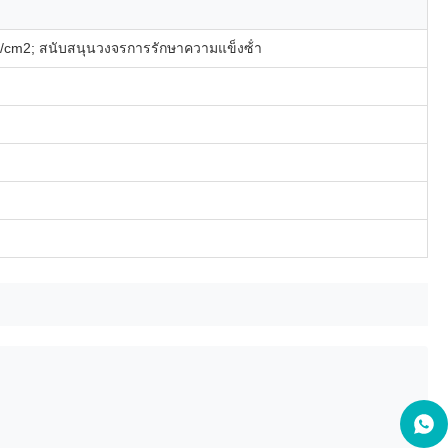
cm2; สนับสนุนวงจรการรักษาความแข็งซ้ํา