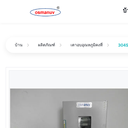
บ
บ้าน
ผลิตภัณฑ์
เตาอบอุณหภูมิคงที่
304S