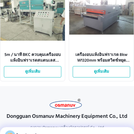
5m / นาที BKC ควบคุมเครื่องอบ
เครื่องอบแห้งอินฟราเรด 8kw
แห้งอินฟราเรดสแตนเลส
W1320mm พร้อมสวิตช์หยุด
คอมพิวเตอร์สีขาว
ฉุกเฉิน
ดูเพิ่มเติม
ดูเพิ่มเติม
Dongguan Osmanuv Machinery Equipment Co., Ltd
ตงกวน Osmanuv เครื่องจักรอุปกรณ์ Co. , Ltd