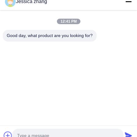
Jessica zhang
ติดต่อ
28 อุตสาหกรรมที่สอง Liu chong wei, Wanjiang, DongGuan,
12:41 PM
Guangdong, China
86-769 -88125248
Good day, what product are you looking for?
osmanuv@hotmail.com
Follow Us
ลิงค์ด่วน
บ้าน
สินค้า
วิดีโอ
เกี่ยวกับเรา
ทัวร์โรงงาน
การควบคุมคุณภาพ
ติดต่อเรา
ขอทุน
ข่าว
Copyright © 2021-2026 Dongguan Osmanuv Machinery Equipment Co., Ltd.
สุทธิทั้งหมดถูกเก็บไว้