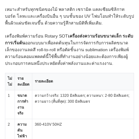
เหมาะสําหรับทุกชนิดของไม้ พลาสติก เซรามิค แคลเซียมซิลิกาท
บอร์ด โลหะและเครื่องบินอื่น ๆ บนชั้นของ UV โฟมโอนทําให้ระดับรูป
พื้นผิวแผ่นชัดเจนขึ้น ด้วยความรู้สึกสามมิติที่เพิ่มเติม.
เครื่องพิมพ์ความร้อน Rotary SOT
เครื่องส่งความร้อนขนาดเล็ก ระดับ
การเริ่มต้น
ออกแบบมาเพื่อลดต้นทุนในการจัดการกับการผลิตขนาด
เล็กของงานลดสี roll-to-roll หรือตัดชิ้นงาน sublimation เครื่องพิมพ์
ความร้อนคอมแพคคต์นี้ใช้พื้นที่ทํางานอย่างน้อยและต้องการเพียงผู้
ประกอบการคนหนึ่งประหยัดทั้งค่าพลังงานและค่าแรงงาน.
ไม่
ราย
รายละเอียด
ไม่
ละเอียด
1
ขนาด
ความกว้างจริง: 1320 มิลลิเมตร; ความหนา: 2-80 มิลลิเมตร;
การทํา
ความยาว (สั้นที่สุด): 300 มิลลิเมตร
งาน
จริง
2
ความ
360-410V 50HZ
ดัน
ไฟฟ้า