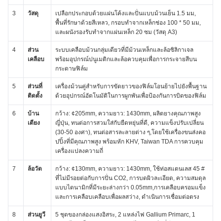
3
วัสดุ
เปลือกประกอบด้วยแผ่นโค้งและปั่นแบบม้วนเย็น 1.5 มม,
พื้นที่รักษาด้วยสีเหลว, กรอบทําจากเหล็กช่อง 100 * 50 มม,
และผนังรองรับทําจากแผ่นเหล็ก 20 ซม (วัสดุ A3)
4
ส่วน
ระบบเคลือบม้วนกลุ่มเดียวที่มีม้วนเหล็กและล้อซิลิกาเจล
เคลือบ
พร้อมอุปกรณ์ปนูเมติกและล้อควบคุมเพื่อการกระจายสีบน
กระดาษฟิล์ม
5
ส่วนที่
เครื่องม้วนคู่สําหรับการขัดยาวของฟิล์มโอนย้ายไปยังพื้นฐาน
ติดตั้ง
ด้วยอุปกรณ์อัตโนมัติในการผูกพันเพื่อป้องกันการบิดของฟิล์ม
6
บ้าน
กว้าง: ¢205mm, ความยาว: 1430mm, ผลิตยางคุณภาพสูง
เตียง
ญี่ปุ่น, ทนต่อการสวมใส่กับยืดหยุ่นที่ดี, ความแข็งปรับเปลี่ยน
(30-50 องศา), ทนต่อสารละลายต่าง ๆ,โดยใช้เครื่องขนส่งคอ
ปปิ้งที่มีคุณภาพสูง พร้อมหัก KHV, Taiwan TDA การควบคุม
เครื่องแปลงความถี่
7
ล้อวัด
กว้าง: ¢130mm, ความยาว: 1430mm, ใช้ท่อสแตนเลส 45 #
ที่ไม่มีรอยต่อกับการปั่น CO2, การบดผิวละเอียด, ความสมดุล
แบบไดนามิกที่มีระยะล่างกว่า 0.05mm,การเคลือบครอมแข็ง
และการเคลือบเคลือบเพื่อผลสว่าง, ดําเนินการเชื่อมต่อตรง
8
ส่วนยูวี
5 ชุดของกล่องแสงอิสระ, 2 แหล่งไฟ Gallium Primarc, 1