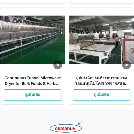
Continuous Tunnel Microwave
อุปกรณ์การแห้งระบายความ
Dryer for Bulk Foods & Herbs –
ร้อนแบบไมโครเวฟจากสแตน
Customizable Power (12-
เลส ที่ได้รับการปรับปรุงให้
200kW) & Conveyor Speed
ดูเพิ่มเติม
เหมาะสม
ดูเพิ่มเติม