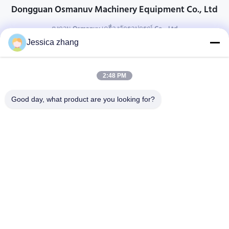
Dongguan Osmanuv Machinery Equipment Co., Ltd
ตงกวน Osmanuv เครื่องจักรอุปกรณ์ Co. , Ltd
Jessica zhang
ติดต่อ
28 อุตสาหกรรมที่สอง Liu chong wei, Wanjiang, DongGuan,
2:48 PM
Guangdong, China
86-769 -88125248
Good day, what product are you looking for?
osmanuv@hotmail.com
Follow Us
ลิงค์ด่วน
บ้าน
สินค้า
วิดีโอ
เกี่ยวกับเรา
ทัวร์โรงงาน
การควบคุมคุณภาพ
ติดต่อเรา
ขอทุน
ข่าว