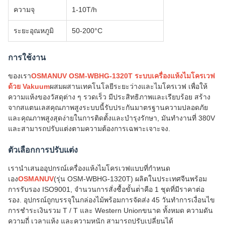
ความจุ
1-10T/h
ระยะอุณหภูมิ
50-200°C
การใช้งาน
ของเรา
OSMANUV OSM-WBHG-1320T ระบบเครื่องแห้งไมโครเวฟ
ด้วย Vakuum
ผสมผสานเทคโนโลยีระยะว่างและไมโครเวฟ เพื่อให้
ความแห้งของวัสดุต่าง ๆ รวดเร็ว มีประสิทธิภาพและเรียบร้อย สร้าง
จากสแตนเลสคุณภาพสูงระบบนี้รับประกันมาตรฐานความปลอดภัย
และคุณภาพสูงสุดง่ายในการติดตั้งและบํารุงรักษา, มันทํางานที่ 380V
และสามารถปรับแต่งตามความต้องการเฉพาะเจาะจง.
ตัวเลือกการปรับแต่ง
เรานําเสนออุปกรณ์เครื่องแห้งไมโครเวฟแบบที่กําหนด
เอง
OSMANUV
(รุ่น OSM-WBHG-1320T) ผลิตในประเทศจีนพร้อม
การรับรอง ISO9001, จํานวนการสั่งซื้อขั้นต่ําคือ 1 ชุดที่มีราคาต่อ
รอง. อุปกรณ์ถูกบรรจุในกล่องไม้พร้อมการจัดส่ง 45 วันทําการเงื่อนไข
การชําระเงินรวม T / T และ Western Unionขนาด ทั้งหมด ความดัน
ความถี่ เวลาแห้ง และความหนัก สามารถปรับเปลี่ยนได้