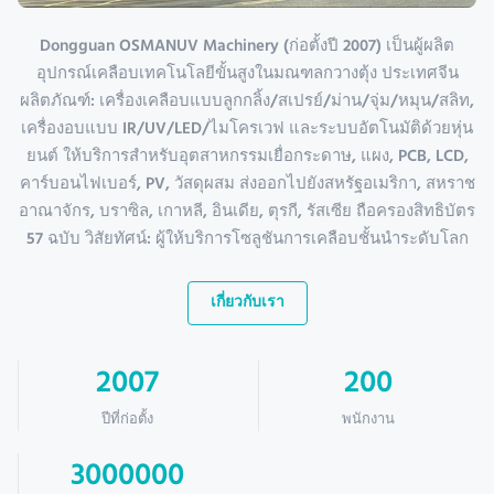
Dongguan OSMANUV Machinery (ก่อตั้งปี 2007) เป็นผู้ผลิต
อุปกรณ์เคลือบเทคโนโลยีขั้นสูงในมณฑลกวางตุ้ง ประเทศจีน
ผลิตภัณฑ์: เครื่องเคลือบแบบลูกกลิ้ง/สเปรย์/ม่าน/จุ่ม/หมุน/สลิท,
เครื่องอบแบบ IR/UV/LED/ไมโครเวฟ และระบบอัตโนมัติด้วยหุ่น
ยนต์ ให้บริการสำหรับอุตสาหกรรมเยื่อกระดาษ, แผง, PCB, LCD,
คาร์บอนไฟเบอร์, PV, วัสดุผสม ส่งออกไปยังสหรัฐอเมริกา, สหราช
อาณาจักร, บราซิล, เกาหลี, อินเดีย, ตุรกี, รัสเซีย ถือครองสิทธิบัตร
57 ฉบับ วิสัยทัศน์: ผู้ให้บริการโซลูชันการเคลือบชั้นนำระดับโลก
เกี่ยวกับเรา
2007
200
ปีที่ก่อตั้ง
พนักงาน
3000000