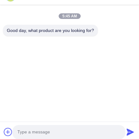
ติดต่อ
28 อุตสาหกรรมที่สอง Liu chong wei, Wanjiang, DongGuan,
5:45 AM
Guangdong, China
86-769 -88125248
Good day, what product are you looking for?
osmanuv@hotmail.com
Follow Us
ลิงค์ด่วน
บ้าน
สินค้า
วิดีโอ
เกี่ยวกับเรา
ทัวร์โรงงาน
การควบคุมคุณภาพ
ติดต่อเรา
ขอทุน
ข่าว
Copyright © 2021-2026 Dongguan Osmanuv Machinery Equipment Co., Ltd.
สุทธิทั้งหมดถูกเก็บไว้