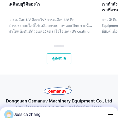
เคลือบยูวีคืออะไร
เรากําลั
เราที่งา
2025
การเคลือบ UV คืออะไร? การเคลือบ UV คือ
ข่าวดี! 
สารประกอบใสที่ใช้เคลือบกระดาษขณะเปียก จากนั้น
Equipment
ทำให้แห้งทันทีด้วยแสงอัลตราไวโอเลต (UV coating
อียิปต์ เ
ย่อมาจาก ultraviolet coating) มีสารประกอบหลาย
2 Pack 2025
ชนิดที่ใช้เคลือบกระดาษ สารเคมีเคลือบ UV ประกอบ
2025! นี่
ด้วยโพลีเอทิลีน แคลเซียมคาร์บอเนต และคาโอลิไนต์
ตลาดที่เ
สารประกอบเหล่านี้จะถูกทำให้บริส...
กระชับควา
ดูทั้งหมด
Dongguan Osmanuv Machinery Equipment Co., Ltd
บริษัท โดงกวาน ออสมานูฟ แมชชีนเนอรี่ อีเวอร์เมนท์ จํากัด
Jessica zhang