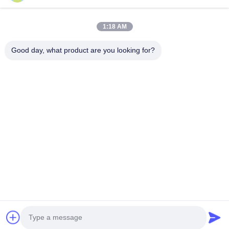
ติดต่อ
28 อุตสาหกรรมที่สอง Liu chong wei, Wanjiang, DongGuan,
1:18 AM
Guangdong, China
86-769 -88125248
Good day, what product are you looking for?
osmanuv@hotmail.com
Follow Us
ลิงค์ด่วน
บ้าน
สินค้า
วิดีโอ
เกี่ยวกับเรา
ทัวร์โรงงาน
การควบคุมคุณภาพ
ติดต่อเรา
ขอทุน
ข่าว
Copyright © 2021-2026 Dongguan Osmanuv Machinery Equipment Co., Ltd.
สุทธิทั้งหมดถูกเก็บไว้