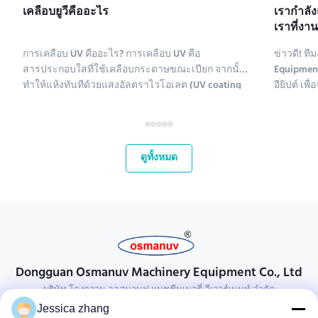
เคลือบยูวีคืออะไร
เรากําลั
เราที่งา
2025
การเคลือบ UV คืออะไร? การเคลือบ UV คือ
ข่าวดี! 
สารประกอบใสที่ใช้เคลือบกระดาษขณะเปียก จากนั้น
Equipment
ทำให้แห้งทันทีด้วยแสงอัลตราไวโอเลต (UV coating
อียิปต์ เ
ย่อมาจาก ultraviolet coating) มีสารประกอบหลาย
2 Pack 2025
ชนิดที่ใช้เคลือบกระดาษ สารเคมีเคลือบ UV ประกอบ
2025! นี่
ด้วยโพลีเอทิลีน แคลเซียมคาร์บอเนต และคาโอลิไนต์
ตลาดที่เ
สารประกอบเหล่านี้จะถูกทำให้บริส...
กระชับควา
ดูทั้งหมด
Dongguan Osmanuv Machinery Equipment Co., Ltd
บริษัท โดงกวาน ออสมานูฟ แมชชีนเนอรี่ อีเวอร์เมนท์ จํากัด
Jessica zhang