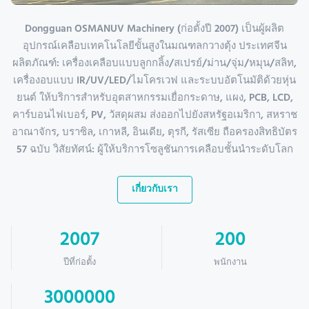
Dongguan OSMANUV Machinery (ก่อตั้งปี 2007) เป็นผู้ผลิต
อุปกรณ์เคลือบเทคโนโลยีขั้นสูงในมณฑลกวางตุ้ง ประเทศจีน
ผลิตภัณฑ์: เครื่องเคลือบแบบลูกกลิ้ง/สเปรย์/ม่าน/จุ่ม/หมุน/สลิท,
เครื่องอบแบบ IR/UV/LED/ไมโครเวฟ และระบบอัตโนมัติด้วยหุ่น
ยนต์ ให้บริการสำหรับอุตสาหกรรมเยื่อกระดาษ, แผง, PCB, LCD,
คาร์บอนไฟเบอร์, PV, วัสดุผสม ส่งออกไปยังสหรัฐอเมริกา, สหราช
อาณาจักร, บราซิล, เกาหลี, อินเดีย, ตุรกี, รัสเซีย ถือครองสิทธิบัตร
57 ฉบับ วิสัยทัศน์: ผู้ให้บริการโซลูชันการเคลือบชั้นนำระดับโลก
เกี่ยวกับเรา
2007
200
ปีที่ก่อตั้ง
พนักงาน
3000000