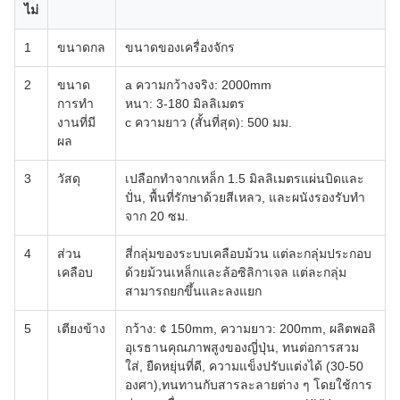
ไม่
1
ขนาดกล
ขนาดของเครื่องจักร
2
ขนาด
a ความกว้างจริง: 2000mm
การทํา
หนา: 3-180 มิลลิเมตร
งานที่มี
c ความยาว (สั้นที่สุด): 500 มม.
ผล
3
วัสดุ
เปลือกทําจากเหล็ก 1.5 มิลลิเมตรแผ่นบิดและ
ปั่น, พื้นที่รักษาด้วยสีเหลว, และผนังรองรับทํา
จาก 20 ซม.
4
ส่วน
สี่กลุ่มของระบบเคลือบม้วน แต่ละกลุ่มประกอบ
เคลือบ
ด้วยม้วนเหล็กและล้อซิลิกาเจล แต่ละกลุ่ม
สามารถยกขึ้นและลงแยก
5
เตียงข้าง
กว้าง: ¢ 150mm, ความยาว: 200mm, ผลิตพอลิ
อุเรธานคุณภาพสูงของญี่ปุ่น, ทนต่อการสวม
ใส่, ยืดหยุ่นที่ดี, ความแข็งปรับแต่งได้ (30-50
องศา),ทนทานกับสารละลายต่าง ๆ โดยใช้การ