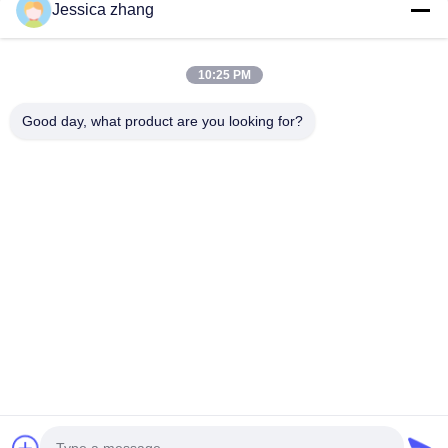
Jessica zhang
ติดต่อ
28 อุตสาหกรรมที่สอง Liu chong wei, Wanjiang, DongGuan,
10:25 PM
Guangdong, China
86-769 -88125248
Good day, what product are you looking for?
osmanuv@hotmail.com
Follow Us
ลิงค์ด่วน
บ้าน
สินค้า
วิดีโอ
เกี่ยวกับเรา
ทัวร์โรงงาน
การควบคุมคุณภาพ
ติดต่อเรา
ขอทุน
ข่าว
Copyright © 2021-2026 Dongguan Osmanuv Machinery Equipment Co., Ltd.