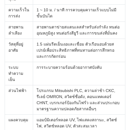
ความเร็วใน
1 ~ 10 ม. / นาที การควบคุมความเร็วแบบไม่มี
การส่ง
ขั้นบันได
สายพาน
สายพานตาข่ายสแตนเลสสำหรับส่งกำลัง ทนต่อ
ลำเลียง
อุณหภูมิสูง ทนต่อรังสียูวี และการขนส่งที่มั่นคง
วัสดุที่อยู่
1.5 แผ่นรีดเย็นงอและเชื่อม ตัวเรือนอบด้วยส
อาศัย
เปรย์เพื่อประสิทธิภาพที่ทนทานต่อการสึกหรอ
และการกัดกร่อน
ระบบ
การระบายความร้อนด้วยอากาศบังคับ
ทำความ
เย็น
ส่วนไฟฟ้า
โปรแกรม Mitsubishi PLC, ความล่าช้า CKC,
รีเลย์ OMRON, สวิตช์ชื่อดัง, คอนแทคเตอร์
CHNT, เบรกเกอร์ป้องกันไฟรั่ว และส่วนประกอบ
มาตรฐานความปลอดภัยสากลอื่นๆ
แผงควบคุม
แอมป์มิเตอร์หลอด UV, ไฟแสดงสถานะ, สวิตช์
ไฟ, สวิตช์หลอด UV, ตัวสะสมเวลา