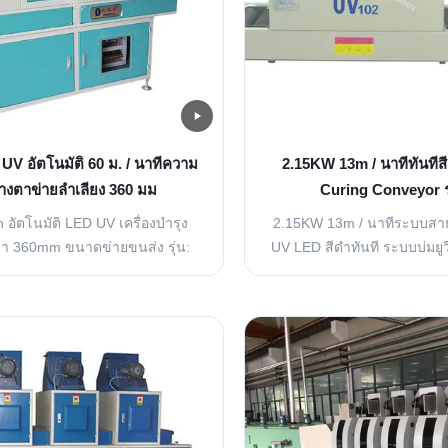
ม UV อัตโนมัติ 60 ม. / นาทีความ
2.15KW 13m / นาทีทันทีส
้างตาข่ายลำเลียง 360 มม
Curing Conveyor 
อัตโนมัติ LED UV เครื่องบํารุง
2.15KW 13m / นาทีระบบสา
 360mm ขนาดข่ายขนส่ง รุ่น:
UV LED สีดำทันที ระบบบ่มยู
803T การใช้งาน: การบํารุงสีห
สูงเพื่อการบ่มสียูวี กาว หมึก แล
ลคบนพื้นผิวของสรรพสินค้าและ
รวดเร็วและทันที (ระยะเวลาบ่
ารบรรจุ; เหมาะสําหรับการวิจัย
ข้อมูลจำเพาะของผลิตภัณฑ์ 
ตร์, การพัฒนาสินค้าห้องปฏิบัติ
ประสิทธิภาพสูงเพื่อการบ่มสีย
วยธุรกิจ, การทดสอบ, ฯลฯ ราย
อย่างรวดเร็ว (5-8 วินาที) 2 
ยด: ความยาว 2350mm × กว้าง
ชิ้นส่วนพลาสติกทุกช
00mm × สูง 1650mm (...