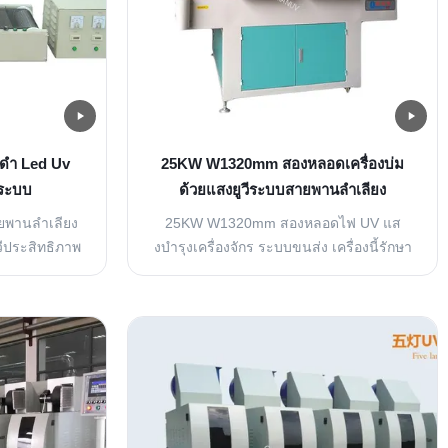
ีดำ Led Uv
25KW W1320mm สองหลอดเครื่องบ่ม
ระบบ
ด้วยแสงยูวีระบบสายพานลำเลียง
ยพานลำเลียง
25KW W1320mm สองหลอดไฟ UV แส
วีประสิทธิภาพ
งบํารุงเครื่องจักร ระบบขนส่ง เครื่องนี้รักษา
ะวัสดุอื่นๆ ที่
เคลือบ UV ได้อย่างมีประสิทธิภาพในเวลา
ม 5-8 วินาที)
สั้น ๆ ผ่านพลังงาน UV ทําให้มีประสิทธิภาพ
1 ลำแสงยูวี
สูง ประหยัดพลังงาน และเป็นมิตรต่อสิ่ง
ูวี กาว หมึก
แวดล้อมการใช้เครื่องจักรช่วยเพิ่ม
การใช้งาน: บ่ม
ประสิทธิภาพการผลิตได้อย่างมาก และทํา
น...
งานได้อย่างน่าเชื่อถือ ไม่ว่าจะเป็นสภาพ
ภายนอ...