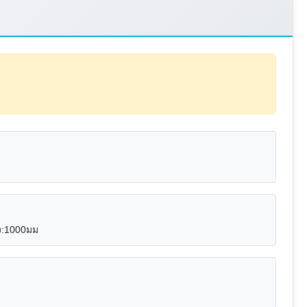
ูง:1000มม