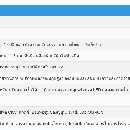
สูง 1,000 มม. (สามารถปรับแต่งตามความต้องการที่แท้จริง)
า 1.5 มม. พื้นผิวเคลือบด้วยสีฝุ่นไฟฟ้าสถิต
ปรับความสูงและมุมได้ภายในเตา UV
ยพานตาข่ายสีดำทนต่ออุณหภูมิสูง ป้องกันฝุ่นและสนิม ทำความสะอาดง่าย
ต้หวัน ปรับความเร็วได้ 1-10 เมตร แผงควบคุมพร้อมจอ LED แสดงความเร็ว
ยี่ห้อ CKC, สวิตช์: บริษัทอิซูมิของญี่ปุ่น, รีเลย์: ยี่ห้อ OMRON
ฉุกเฉิน ฟิวส์วงจรควบคุม หม้อแปลงไฟฟ้า อุปกรณ์ป้องกันมอเตอร์โอเวอร์โ