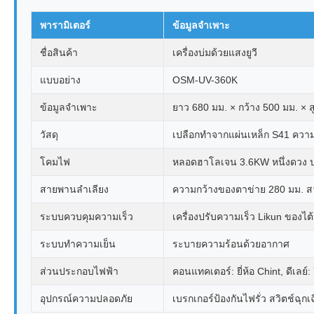
พารามิเตอร์
ข้อมูลจำเพาะ
ชื่อสินค้า
เครื่องบ่มด้วยแสงยูวี
แบบอย่าง
OSM-UV-360K
ข้อมูลจำเพาะ
ยาว 680 มม. × กว้าง 500 มม. × 
วัสดุ
เปลือกทำจากแผ่นเหล็ก S41 ความหน
โคมไฟ
หลอดฮาโลเจน 3.6KW หนึ่งดวง 
สายพานลำเลียง
ความกว้างของตาข่าย 280 มม. สา
ระบบควบคุมความเร็ว
เครื่องปรับความเร็ว Likun ของไ
ระบบทำความเย็น
ระบายความร้อนด้วยอากาศ
ส่วนประกอบไฟฟ้า
คอนแทคเตอร์: ยี่ห้อ Chint, ดีเลย์: 
อุปกรณ์ความปลอดภัย
เบรกเกอร์ป้องกันไฟรั่ว สวิตช์