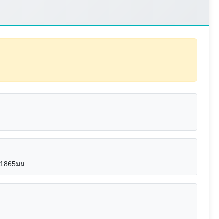
ง:1865มม