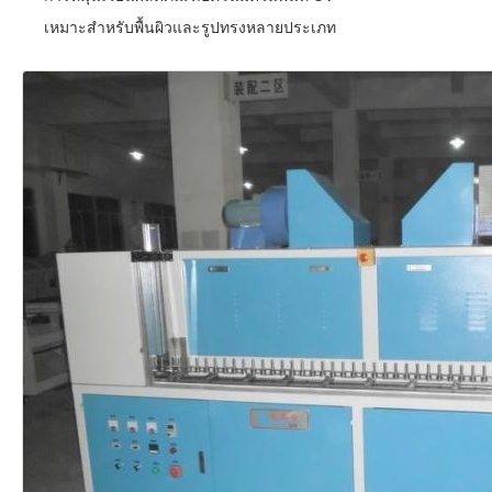
เหมาะสำหรับพื้นผิวและรูปทรงหลายประเภท