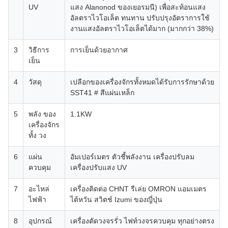
UV
แสง Alanonod ของเยอรมนี) เพื่อสะท้อนแสง
อัลตราไวโอเล็ต ทนทาน ปรับปรุงอัตราการใช้
งานแสงอัลตราไวโอเล็ตได้มาก (มากกว่า 38%)
3
วิธีการ
การเย็นด้วยอากาศ
เย็น
4
วัสดุ
เปลือกของเครื่องจักรทั้งหมดได้รับการรักษาด้วย
SST41 # สีแผ่นเหล็ก
5
พลัง ของ
1.1KW
เครื่องจักร
ทั้ง วง
6
แผ่น
อัมเปอร์เมตร ตัวชี้พลังงาน เครื่องปรับลม
ควบคุม
เครื่องปรับแสง UV
7
อะไหล่
เครื่องติดต่อ CHNT รีเล่ย OMRON แอมเมตร
ไฟฟ้า
ไต้หวัน สวิตช์ Izumi ของญี่ปุ่น
8
อุปกรณ์
เครื่องตัดวงจรรั่ว ไฟท์วงจรควบคุม ทุกอย่างตรง