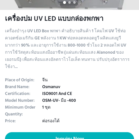
เครื่องบ่ม UV LED แบบกล่องพกพา
เครื่องบํารุง UV LED Box พกพา คําอธิบายสินค้า 1 โคมไฟ UV ใช้ท่อ
ควอตซ์อเมริกัน GE พลังงาน 1 KW ท่อหลอดหลอดยูวี ผลิตแสงยูวี
มากกว่า 90% และอายุการใช้งาน 800-1000 ชั่วโมง 2 หลอดไฟ UV
การใช้วัสดุสะท้อนแสงมืออาชีพ (แผ่นสะท้อนแสง Alanonod ของ
เยอรมนี) เพื่อสะท้อนแสงอัลตราไวโอเล็ต ทนทาน ปรับปรุงอัตราการ
ใช้งา...
Place of Origin:
จีน
Brand Name:
Osmanuv
Certification:
ISO9001 And CE
Model Number:
OSM-UV- มือ -400
Minimum Order
1 ชุด
Quantity:
Price:
ต่อรองได้
Inquiry Now