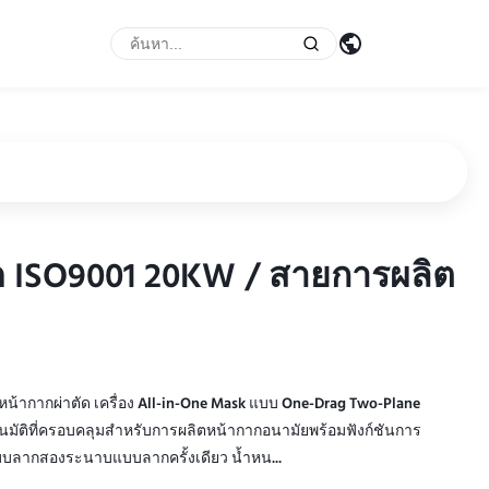
ัด ISO9001 20KW / สายการผลิต
ัด ISO9001 20KW / สายการผลิต
น้ากากผ่าตัด เครื่อง All-in-One Mask แบบ One-Drag Two-Plane
ตโนมัติที่ครอบคลุมสำหรับการผลิตหน้ากากอนามัยพร้อมฟังก์ชันการ
บบลากสองระนาบแบบลากครั้งเดียว น้ำหน...