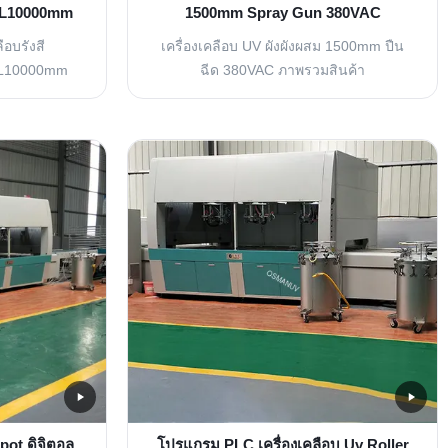
 L10000mm
1500mm Spray Gun 380VAC
ือบรังสี
เครื่องเคลือบ UV ผังผังผสม 1500mm ปืน
 L10000mm
ฉีด 380VAC ภาพรวมสินค้า
1 L10000mm
รายการ380VAC เครื่องเคลือบ UV แบบ
วโอเลต เส้น
ผสมผสานกับกระบอกฉีด 1500 มมออกแบบ
ามกว้างของ
สําหรับกระบวนการเคลือบผิวบนพื้นผิวของ
าพ: 1320มม 2
ฟิล์มและกระดาษหรือเคลือบหมึกกับวัสดุที่
ดก้านสเตนเลส
ม้วนและลมมันหลังจากแห้งเพื่อการทํา
์ส่งกำลังใช้
งานการผลิตที่ประสิทธิภาพ. 1 พื้นที่ใช้งาน
ไ...
• แคลเซียม ซิลิกาท บอ...
Spot ดิจิตอล
โปรแกรม PLC เครื่องเคลือบ Uv Roller