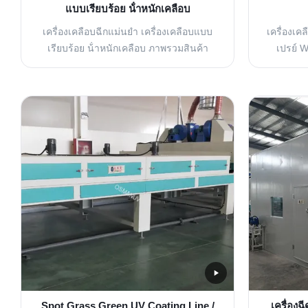
แบบเรียบร้อย น้ําหนักเคลือบ
เครื่องเคลือบฉีกแม่นยํา เครื่องเคลือบแบบ
เครื่องเค
เรียบร้อย น้ําหนักเคลือบ ภาพรวมสินค้า
เปรย์ 
ปัจจุบันผู้ผลิตเคลือบหลายรายการใช้
เครื
กระบวนการเคลือบแบบสล็อตและสล็อต
W1300m
ระบบการเคลือบสล็อต die ให้ข้อดีที่ชัดเจน
ประสิทธ
เป็นระบบปิดที่ pre-meters วัสดุเคลือบผ่าน
ผลิตสีสเ
ปั๊มการวัดความแม่นยํา. ข้อดีหลักของการ
ใช้ปืน
เคลือบสล็อต: น้ําหนักการเคลือบที่เหมือ...
น้ำมันเช
Spot Grass Green UV Coating Line /
เครื่อง