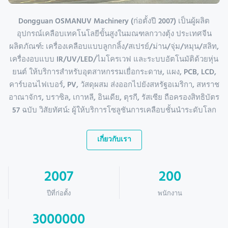
Dongguan OSMANUV Machinery (ก่อตั้งปี 2007) เป็นผู้ผลิต
อุปกรณ์เคลือบเทคโนโลยีขั้นสูงในมณฑลกวางตุ้ง ประเทศจีน
ผลิตภัณฑ์: เครื่องเคลือบแบบลูกกลิ้ง/สเปรย์/ม่าน/จุ่ม/หมุน/สลิท,
เครื่องอบแบบ IR/UV/LED/ไมโครเวฟ และระบบอัตโนมัติด้วยหุ่น
ยนต์ ให้บริการสำหรับอุตสาหกรรมเยื่อกระดาษ, แผง, PCB, LCD,
คาร์บอนไฟเบอร์, PV, วัสดุผสม ส่งออกไปยังสหรัฐอเมริกา, สหราช
อาณาจักร, บราซิล, เกาหลี, อินเดีย, ตุรกี, รัสเซีย ถือครองสิทธิบัตร
57 ฉบับ วิสัยทัศน์: ผู้ให้บริการโซลูชันการเคลือบชั้นนำระดับโลก
เกี่ยวกับเรา
2007
200
ปีที่ก่อตั้ง
พนักงาน
3000000