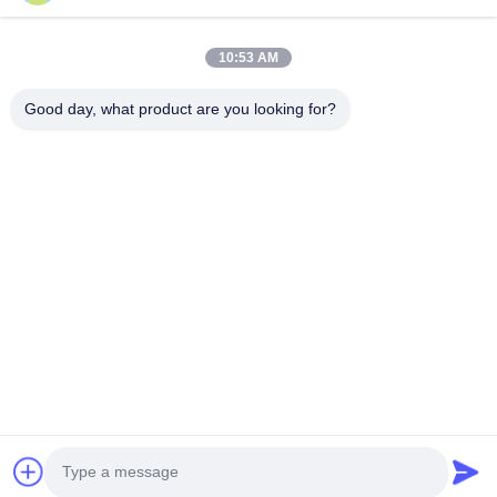
ติดต่อ
28 อุตสาหกรรมที่สอง Liu chong wei, Wanjiang, DongGuan,
10:53 AM
Guangdong, China
86-769 -88125248
Good day, what product are you looking for?
osmanuv@hotmail.com
Follow Us
ลิงค์ด่วน
บ้าน
สินค้า
วิดีโอ
เกี่ยวกับเรา
ทัวร์โรงงาน
การควบคุมคุณภาพ
ติดต่อเรา
ขอทุน
ข่าว
Copyright © 2021-2026 Dongguan Osmanuv Machinery Equipment Co., Ltd.
สุทธิทั้งหมดถูกเก็บไว้