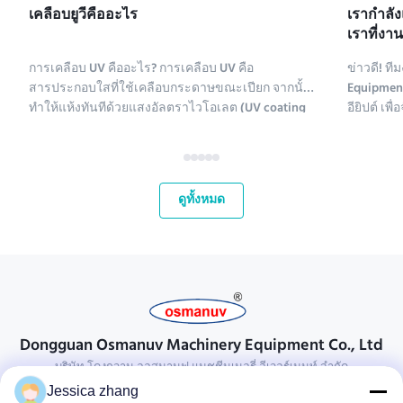
เคลือบยูวีคืออะไร
เรากําลั
เราที่งา
2025
การเคลือบ UV คืออะไร? การเคลือบ UV คือ
ข่าวดี! 
สารประกอบใสที่ใช้เคลือบกระดาษขณะเปียก จากนั้น
Equipment
ทำให้แห้งทันทีด้วยแสงอัลตราไวโอเลต (UV coating
อียิปต์ เ
ย่อมาจาก ultraviolet coating) มีสารประกอบหลาย
2 Pack 2025
ชนิดที่ใช้เคลือบกระดาษ สารเคมีเคลือบ UV ประกอบ
2025! นี่
ด้วยโพลีเอทิลีน แคลเซียมคาร์บอเนต และคาโอลิไนต์
ตลาดที่เ
สารประกอบเหล่านี้จะถูกทำให้บริส...
กระชับควา
ดูทั้งหมด
Dongguan Osmanuv Machinery Equipment Co., Ltd
บริษัท โดงกวาน ออสมานูฟ แมชชีนเนอรี่ อีเวอร์เมนท์ จํากัด
Jessica zhang