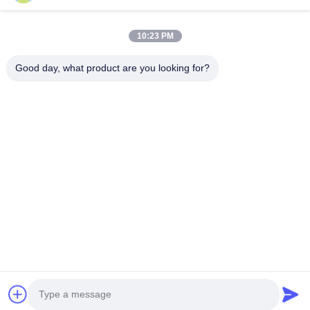
ติดต่อ
28 อุตสาหกรรมที่สอง Liu chong wei, Wanjiang, DongGuan,
10:23 PM
Guangdong, China
86-769 -88125248
Good day, what product are you looking for?
osmanuv@hotmail.com
Follow Us
ลิงค์ด่วน
บ้าน
สินค้า
วิดีโอ
เกี่ยวกับเรา
ทัวร์โรงงาน
การควบคุมคุณภาพ
ติดต่อเรา
ขอทุน
ข่าว
Copyright © 2021-2026 Dongguan Osmanuv Machinery Equipment Co., Ltd.
สุทธิทั้งหมดถูกเก็บไว้