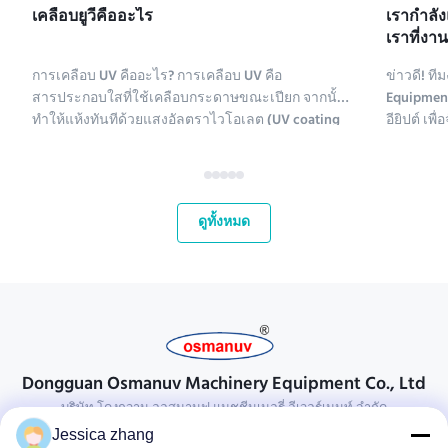
เคลือบยูวีคืออะไร
เรากําลั
เราที่งา
2025
การเคลือบ UV คืออะไร? การเคลือบ UV คือ
ข่าวดี! 
สารประกอบใสที่ใช้เคลือบกระดาษขณะเปียก จากนั้น
Equipment
ทำให้แห้งทันทีด้วยแสงอัลตราไวโอเลต (UV coating
อียิปต์ เ
ย่อมาจาก ultraviolet coating) มีสารประกอบหลาย
2 Pack 2025
ชนิดที่ใช้เคลือบกระดาษ สารเคมีเคลือบ UV ประกอบ
2025! นี่
ด้วยโพลีเอทิลีน แคลเซียมคาร์บอเนต และคาโอลิไนต์
ตลาดที่เ
สารประกอบเหล่านี้จะถูกทำให้บริส...
กระชับควา
ดูทั้งหมด
Dongguan Osmanuv Machinery Equipment Co., Ltd
บริษัท โดงกวาน ออสมานูฟ แมชชีนเนอรี่ อีเวอร์เมนท์ จํากัด
Jessica zhang