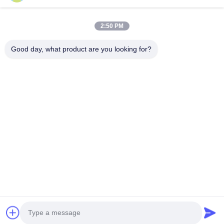
ติดต่อ
28 อุตสาหกรรมที่สอง Liu chong wei, Wanjiang, DongGuan,
2:50 PM
Guangdong, China
86-769 -88125248
Good day, what product are you looking for?
osmanuv@hotmail.com
Follow Us
ลิงค์ด่วน
บ้าน
สินค้า
วิดีโอ
เกี่ยวกับเรา
ทัวร์โรงงาน
การควบคุมคุณภาพ
ติดต่อเรา
ขอทุน
ข่าว
Copyright © 2021-2026 Dongguan Osmanuv Machinery Equipment Co., Ltd.
สุทธิทั้งหมดถูกเก็บไว้