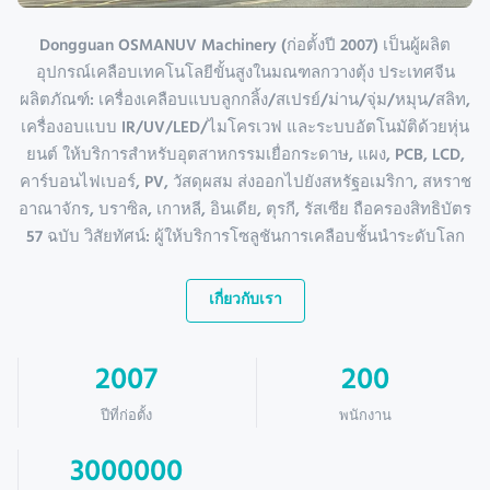
Dongguan OSMANUV Machinery (ก่อตั้งปี 2007) เป็นผู้ผลิต
อุปกรณ์เคลือบเทคโนโลยีขั้นสูงในมณฑลกวางตุ้ง ประเทศจีน
ผลิตภัณฑ์: เครื่องเคลือบแบบลูกกลิ้ง/สเปรย์/ม่าน/จุ่ม/หมุน/สลิท,
เครื่องอบแบบ IR/UV/LED/ไมโครเวฟ และระบบอัตโนมัติด้วยหุ่น
ยนต์ ให้บริการสำหรับอุตสาหกรรมเยื่อกระดาษ, แผง, PCB, LCD,
คาร์บอนไฟเบอร์, PV, วัสดุผสม ส่งออกไปยังสหรัฐอเมริกา, สหราช
อาณาจักร, บราซิล, เกาหลี, อินเดีย, ตุรกี, รัสเซีย ถือครองสิทธิบัตร
57 ฉบับ วิสัยทัศน์: ผู้ให้บริการโซลูชันการเคลือบชั้นนำระดับโลก
เกี่ยวกับเรา
2007
200
ปีที่ก่อตั้ง
พนักงาน
3000000