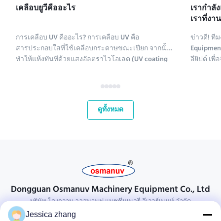
เคลือบยูวีคืออะไร
เรากําลั
เราที่งา
2025
การเคลือบ UV คืออะไร? การเคลือบ UV คือ
ข่าวดี! 
สารประกอบใสที่ใช้เคลือบกระดาษขณะเปียก จากนั้น
Equipment
ทำให้แห้งทันทีด้วยแสงอัลตราไวโอเลต (UV coating
อียิปต์ เ
ย่อมาจาก ultraviolet coating) มีสารประกอบหลาย
2 Pack 2025
ชนิดที่ใช้เคลือบกระดาษ สารเคมีเคลือบ UV ประกอบ
2025! นี่
ด้วยโพลีเอทิลีน แคลเซียมคาร์บอเนต และคาโอลิไนต์
ตลาดที่เ
สารประกอบเหล่านี้จะถูกทำให้บริส...
กระชับควา
ดูทั้งหมด
Dongguan Osmanuv Machinery Equipment Co., Ltd
บริษัท โดงกวาน ออสมานูฟ แมชชีนเนอรี่ อีเวอร์เมนท์ จํากัด
Jessica zhang