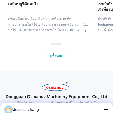
เคลือบยูวีคืออะไร
เรากําลั
เราที่งา
2025
การเคลือบ UV คืออะไร? การเคลือบ UV คือ
ข่าวดี! 
สารประกอบใสที่ใช้เคลือบกระดาษขณะเปียก จากนั้น
Equipment
ทำให้แห้งทันทีด้วยแสงอัลตราไวโอเลต (UV coating
อียิปต์ เ
ย่อมาจาก ultraviolet coating) มีสารประกอบหลาย
2 Pack 2025
ชนิดที่ใช้เคลือบกระดาษ สารเคมีเคลือบ UV ประกอบ
2025! นี่
ด้วยโพลีเอทิลีน แคลเซียมคาร์บอเนต และคาโอลิไนต์
ตลาดที่เ
สารประกอบเหล่านี้จะถูกทำให้บริส...
กระชับควา
ดูทั้งหมด
Dongguan Osmanuv Machinery Equipment Co., Ltd
บริษัท โดงกวาน ออสมานูฟ แมชชีนเนอรี่ อีเวอร์เมนท์ จํากัด
Jessica zhang