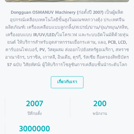
Dongguan OSMANUV Machinery (ก่อตั้งปี 2007) เป็นผู้ผลิต
อุปกรณ์เคลือบเทคโนโลยีขั้นสูงในมณฑลกวางตุ้ง ประเทศจีน
ผลิตภัณฑ์: เครื่องเคลือบแบบลูกกลิ้ง/สเปรย์/ม่าน/จุ่ม/หมุน/สลิท,
เครื่องอบแบบ IR/UV/LED/ไมโครเวฟ และระบบอัตโนมัติด้วยหุ่น
ยนต์ ให้บริการสำหรับอุตสาหกรรมเยื่อกระดาษ, แผง, PCB, LCD,
คาร์บอนไฟเบอร์, PV, วัสดุผสม ส่งออกไปยังสหรัฐอเมริกา, สหราช
อาณาจักร, บราซิล, เกาหลี, อินเดีย, ตุรกี, รัสเซีย ถือครองสิทธิบัตร
57 ฉบับ วิสัยทัศน์: ผู้ให้บริการโซลูชันการเคลือบชั้นนำระดับโลก
เกี่ยวกับเรา
2007
200
ปีที่ก่อตั้ง
พนักงาน
3000000