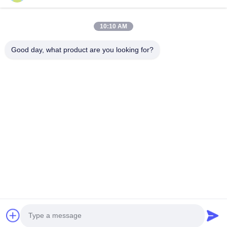
ติดต่อ
28 อุตสาหกรรมที่สอง Liu chong wei, Wanjiang, DongGuan,
10:10 AM
Guangdong, China
86-769 -88125248
Good day, what product are you looking for?
osmanuv@hotmail.com
Follow Us
ลิงค์ด่วน
บ้าน
สินค้า
วิดีโอ
เกี่ยวกับเรา
ทัวร์โรงงาน
การควบคุมคุณภาพ
ติดต่อเรา
ขอทุน
ข่าว
Copyright © 2021-2026 Dongguan Osmanuv Machinery Equipment Co., Ltd.
สุทธิทั้งหมดถูกเก็บไว้