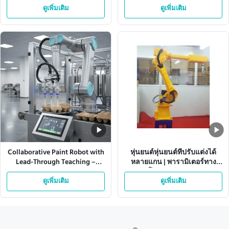
ดูเพิ่มเติม
ดูเพิ่มเติม
Collaborative Paint Robot with
หุ่นยนต์หุ่นยนต์ที่ปรับแต่งได้
Lead-Through Teaching –
หลายแกน | พารามิเตอร์ทาง
Customizable End Effectors for
เทคนิคโดยละเอียดสำหรับสาย
Liquid & Powder Coating
ดูเพิ่มเติม
การผลิตการจัดการและประกอบ
ดูเพิ่มเติม
Applications
อัตโนมัติ