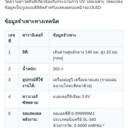
วัดความยาวคลื่นที่เกี่ยวข้องกับกระบวนการ UV โดยเฉพาะ โดยแปลง
ข้อมูลเป็นรูปแบบดิจิทัลสำหรับแสดงผลบนหน้าจอ OLED
ข้อมูลจำเพาะทางเทคนิค
เลข
พารามิเตอร์
ข้อมูลจำเพาะ
ที่
1
มิติ:
เส้นผ่านศูนย์กลาง 140 มม. สูง 10 มม.
(กลม)
2
น้ำหนัก:
260 ก
3
อุปกรณ์ที่ใช้
เครื่องอบยูวี เครื่องฉายแสง (รวมแผ่น
งานได้:
ฉนวนโลหะติดมาด้วย)
4
พาวเวอร์
แบตเตอรี่ลิเธียม 3.6V
ซัพพลาย:
5
จอแสดงผล
จอแอลซีดี 0-999999MJ
พลังงาน:
ประเภทอนินทรีย์ SL-340
ช่วงการวัด: 0-5000 mW/ซม.²